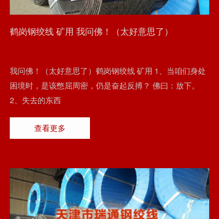
鹤岗钢绞线 矿用 我问佛！（太好意思了）
我问佛！（太好意思了）鹤岗钢绞线 矿用 1、当咱们身处
困境时，是该憋屈周密，仍是奋起反搏？ 佛曰：放下。
2、失去的东西
查看更多