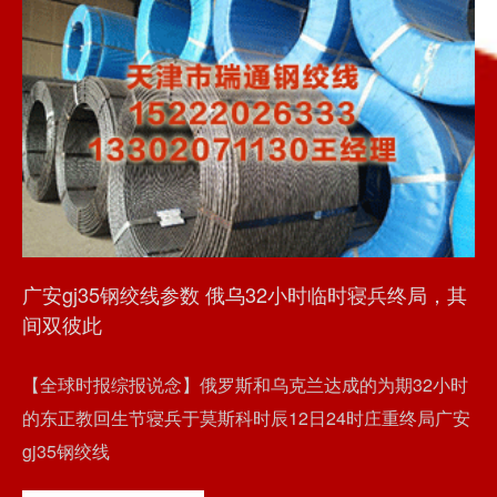
广安gj35钢绞线参数 俄乌32小时临时寝兵终局，其
间双彼此
【全球时报综报说念】俄罗斯和乌克兰达成的为期32小时
的东正教回生节寝兵于莫斯科时辰12日24时庄重终局广安
gj35钢绞线