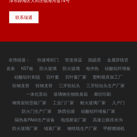
津市静海区大邱庄镇海河道14号
联系瑞通
友情链接：
快速堆积门
管道保温
脱硫塔
金属穿线管
齿条
KST板
防火玻璃
防火玻璃
电伴热
硅酸铝纤维板
硅酸铝针刺毯
百叶窗
百叶窗厂家
塑料模具加工厂
轻钢龙骨
轻钢龙骨
三牙轮钻头
三牙轮钻头生产厂家
一体化泵站
玻璃钢生物除臭箱
廊坊印刷
钢骨架轻型板厂家
工业门厂家
耐火玻璃厂家
入户门
防火门生产厂家
陕西伯盾
硅酸铝纤维板厂家
隔热条PA66生产设备
电缆桥架厂家
高速公路排水沟
防火玻璃厂家
锚索厂家
钢绞线生产厂家
甲醇燃烧机